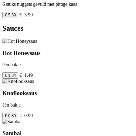
6 stuks nuggets gevuld met pittige kaas
€ 5.99
€ 5.39
Sauces
Hot Honeysaus
één bakje
€ 1.49
€ 1.34
Knoflooksaus
één bakje
€ 0.99
€ 0.89
Sambal