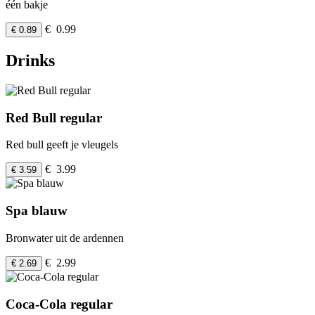
één bakje
€ 0.99
€ 0.89
Drinks
Red Bull regular
Red bull geeft je vleugels
€ 3.99
€ 3.59
Spa blauw
Bronwater uit de ardennen
€ 2.99
€ 2.69
Coca-Cola regular