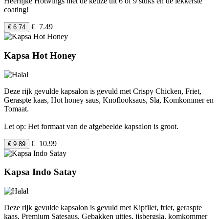
Heerlijke Hotwings met de keuze uit 6 of 9 stuks en de lekkerste
coating!
€ 7.49
€ 6.74
Kapsa Hot Honey
Deze rijk gevulde kapsalon is gevuld met Crispy Chicken, Friet,
Geraspte kaas, Hot honey saus, Knoflooksaus, Sla, Komkommer en
Tomaat.
Let op: Het formaat van de afgebeelde kapsalon is groot.
€ 10.99
€ 9.89
Kapsa Indo Satay
Deze rijk gevulde kapsalon is gevuld met Kipfilet, friet, geraspte
kaas, Premium Satesaus, Gebakken uitjes, ijsbergsla, komkommer